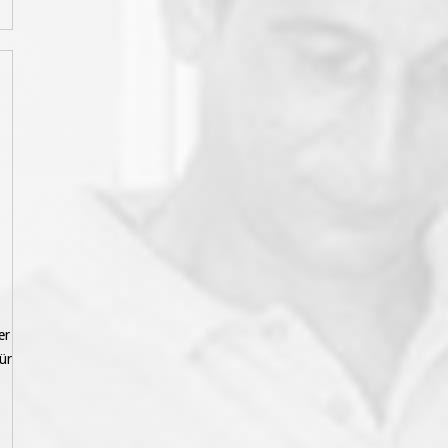
er
ür